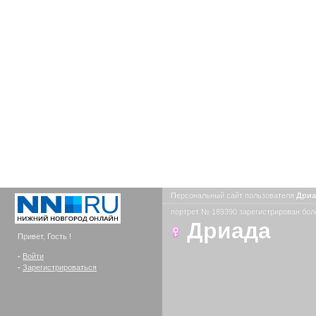
Персональный сайт пользователя
Дри
портрет № 189390 зарегистрирован боле
Дриада
Привет, Гость !
-
Войти
-
Зарегистрироваться