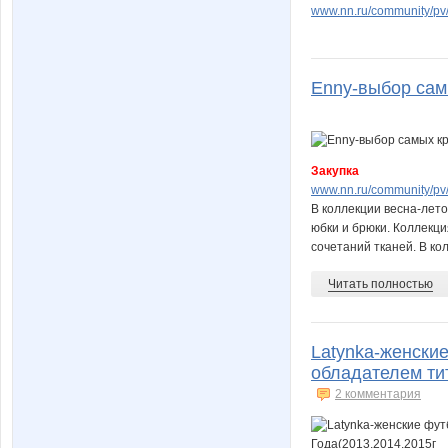
www.nn.ru/community/pv
Enny-выбор сам
Закупка
www.nn.ru/community/pv
В коллекции весна-лето
юбки и брюки. Коллекци
сочетаний тканей. В к
Читать полностью
Latynka-женски
обладателем ти
2 комментария