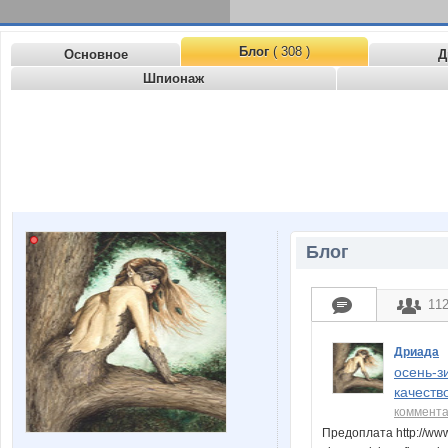
Блог
( 308 )
Основное
Д
Шпионаж
Блог
11
Дриада
осень-з
качеств
коммент
Предоплата http://www