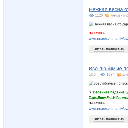
Нежная весна от
1126
комментир
ЗАКУПКА
www.nn.ru/community/pv
Читать полностью
Все любимые по
13:04
1234
ко
☀
Весеннее падение ц
Zaps,Enny,Figl,Nife, ку
ЗАКУПКА
www.nn.ru/community/pv
Читать полностью