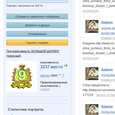
zima_polskoy_firmy_la
Портрет заполнен на 100 %
krasivyy_dizayn_i_pr
полностью
Отправить приватное сообщение
Дриада
Добавить в друзья
осень-з
качеств
Игнорировать
коммент
Сделать подарок
Раздачи http://www.nn
zima_polskoy_firmy_la
Покупаем вместе: БОЛЬШОЙ ШОПИНГ
krasivyy_dizayn_i_pr
(взрослый)
полностью
популярность:
+5
3237 место
Дриада
↑
польска
+5 ↑
рейтинг
5644
?
коммент
Привилегированный
Сбор предоплаты
пользователь
9
уровня
http://www.nn.ru/com
177216
Читать полн
Дриада
Статистика портрета:
польска